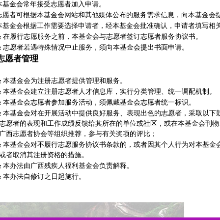
本基金会常年接受志愿者加入申请。
志愿者可根据本基金会网站和其他媒体公布的服务需求信息，向本基金会
本基金会根据工作需要选择申请者，经本基金会批准确认，申请者填写相
条
在履行志愿服务之前，本基金会与志愿者签订志愿者服务协议书。
条
志愿者若遇特殊情况中止服务，须向本基金会提出书面申请。
志愿者管理
条
本基金会为注册志愿者提供管理和服务。
条
本基金会建立注册志愿者人才信息库，实行分类管理、统一调配机制。
条
本基金会志愿者参加服务活动，须佩戴基金会志愿者统一标识。
条
本基金会对在开展活动中提供良好服务、表现出色的志愿者，采取以下
志愿者的表现和工作成绩反馈给其所在的单位或社区，或在本基金会刊物
广西志愿者协会等组织推荐，参与有关奖项的评比；
条
本基金会对不履行志愿服务协议书条款的，或者因其个人行为对本基金
或者取消其注册资格的措施。
条
本办法由广西残疾人福利基金会负责解释。
条
本办法自修订之日起施行。