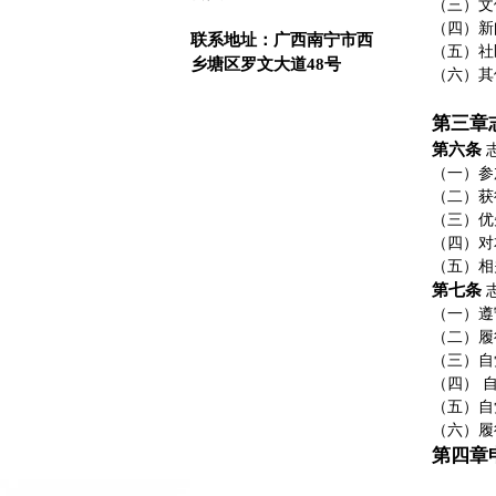
（三）文
（四）新
联系地址
：广西南宁市西
（五）社
乡塘区罗文大道48号
（六）其
第三章
第六条
（一）参
（二）获
（三）优
（四）对
（五）相
第七条
（一）遵
（二）履
（三）自
（四） 
（五）自
（六）履
第四章