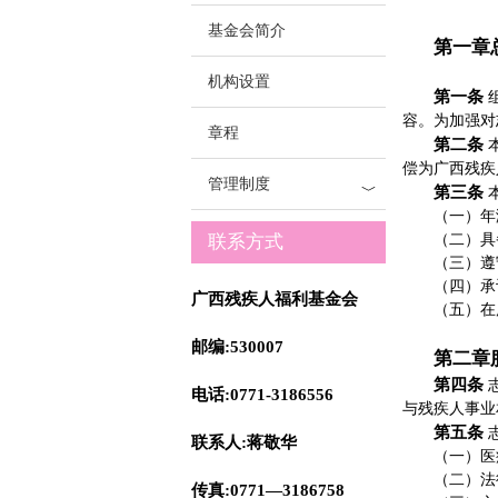
基金会简介
第一章
机构设置
第一条
容。为加强对
章程
第二条
偿为广西残疾
管理制度
﹀
第三条
（一）年
联系方式
（二）具
（三）遵
（四）承
广西残疾人福利基金会
（五）在
邮编:530007
第二章
第四条
电话:0771-3186556
与残疾人事业
第五条
联系人:蒋敬华
（一）医
（二）法
传真:0771—3186758