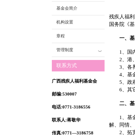
基金会简介
残疾人福利
机构设置
国务院《基
章程
一、基
管理制度
1、国内
﹀
2、港、
联系方式
3、各界
4、基金
广西残疾人福利基金会
5、政府
6、其
邮编:530007
二、基
电话:0771-3186556
1、基金
联系人:蒋敬华
解、同情、
2、拓宽
传真:0771—3186758