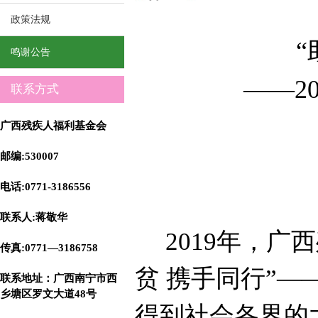
政策法规
鸣谢公告
——
2
联系方式
广西残疾人福利基金会
邮编:530007
电话:0771-3186556
联系人:蒋敬华
2019
年，广西
传真:0771—3186758
贫 携手同行”—
联系地址
：广西南宁市西
乡塘区罗文大道48号
得到社会各界的