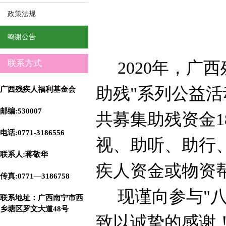
2020"
政策法规
鸣谢公告
2020
年，广西
联系方式
助残"系列公益
广西残疾人福利基金会
邮编:530007
共募集助残资金
1
电话:0771-3186556
视、助听、助行
联系人:蒋敬华
疾人资金或物资
传真:0771—3186758
现谨向参与"
联系地址
：广西南宁市西
乡塘区罗文大道48号
致以诚挚的感谢