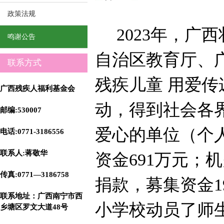
政策法规
2023
年，广西
鸣谢公告
自治区教育厅、
联系方式
残疾儿童 用爱传
广西残疾人福利基金会
动，得到社会各
邮编:530007
爱心的单位（个
电话:0771-3186556
联系人:蒋敬华
资金
691
万元；
机
传真:0771—3186758
捐款，募集资金
1
联系地址
：广西南宁市西
小学校动员了师
乡塘区罗文大道48号