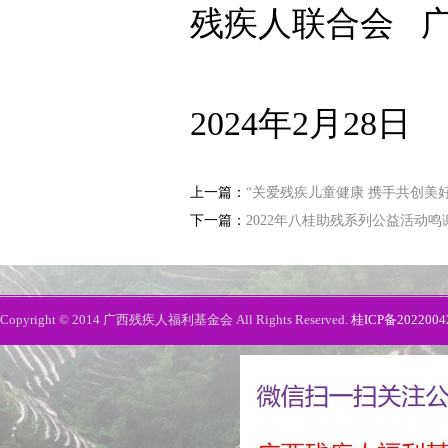
残疾人联合会
202
4
年
2
月
28
日
上一篇：
“关爱残疾儿童健康 携手共创美好
下一篇：
2022年八桂助残系列公益活动鸣
Copyright © 2014 广西残疾人福利基金会 All Rights Reserved.
桂ICP备2022004